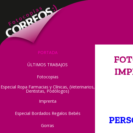
Skip
to
content
PORTADA
FOT
ÚLTIMOS TRABAJOS
IMP
Fotocopias
Especial Ropa Farmacias y Clínicas, (Veterinarios,
Dentistas, Podólogos)
Imprenta
Especial Bordados Regalos Bebés
PERS
Gorras