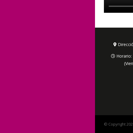
Direcci
Horario: 
(Vie
© Copyright
202